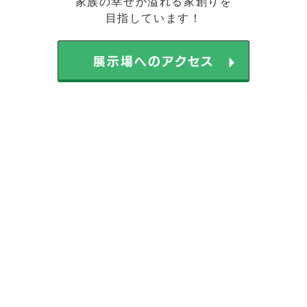
家族の幸せが溢れる家創りを
目指しています！
arrow_right
展示場へのアクセス