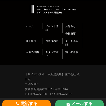
ホーム
イベント情
お知らせ
報
会社概要
施工事例
お客様の声
よくある質
問
人気の理由
スタッフ紹
施工の流れ
介
【サイエンスホーム新居浜店】株式会社 武
田組
〒792-0852
愛媛県新居浜市東田2丁目甲1694-4
TEL.0897-47-8190 FAX.0897-47-8191
E-mail info@kinoie-ni.com
電話する
メールする
Copyright © Takeda-Gumi Corp. All Rights