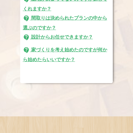
くれますか？
contact_support
間取りは決められたプランの中から
選ぶのですか？
contact_support
設計からお任せできますか？
contact_support
家づくりを考え始めたのですが何か
ら始めたらいいですか？