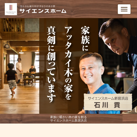
Toggl
navig
家族に暖かい木の家を創る
サイエンスホーム新居浜店