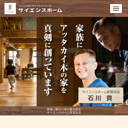
Toggl
navig
家族に暖かい木の家を創る
サイエンスホーム新居浜店