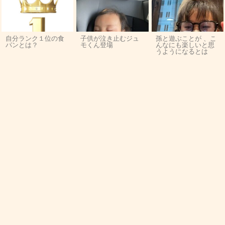
自分ランク１位の食
子供が泣き止むジュ
孫と遊ぶことが 、こ
パンとは？
モくん登場
んなにも楽しいと思
うようになるとは