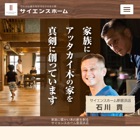
Toggl
navig
家族に暖かい木の家を創る
サイエンスホーム新居浜店