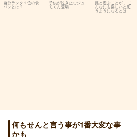
自分ランク１位の食
子供が泣き止むジュ
孫と遊ぶことが 、こ
パンとは？
モくん登場
んなにも楽しいと思
うようになるとは
何もせんと言う事が1番大変な事
かも